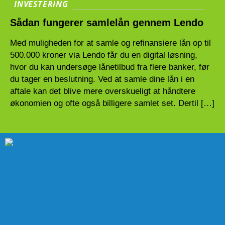
INVESTERING
Sådan fungerer samlelån gennem Lendo
Med muligheden for at samle og refinansiere lån op til
500.000 kroner via Lendo får du en digital løsning,
hvor du kan undersøge lånetilbud fra flere banker, før
du tager en beslutning. Ved at samle dine lån i en
aftale kan det blive mere overskueligt at håndtere
økonomien og ofte også billigere samlet set. Dertil […]