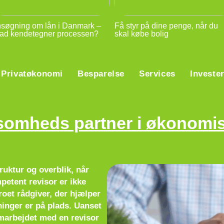
søgning om lån i Danmark –
Få styr på dine penge, når du
ad kendetegner processen?
skal købe bolig
Privatøkonomi
Besparelse
Services
Investe
ksomheds partner i økonomi
uktur og overblik, når
etent revisor er ikke
roet rådgiver, der hjælper
ninger er på plads. Uanset
marbejdet med en revisor