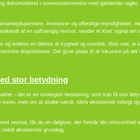
ekt og dokumenteret i overensstemmelse med gældende regler,
samarbejdspartnere, investorer og offentlige myndigheder, 
dkendt af en uafhængig revisor, sender et klart signal om 
 og ledelse en følelse af tryghed og overblik. Man ved, at ta
iske dispositioner. Det giver plads til at fokusere på det v
med stor betydning
malitet – det er en strategisk beslutning, som kan få stor be
 loven, men om at skabe værdi, sikre økonomisk indsigt og t
et revisor, får du en rådgiver, der forstår din virksomhed 
et solidt økonomisk grundlag.