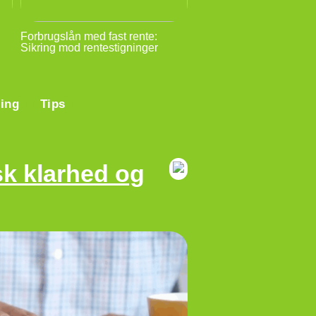
Forbrugslån med fast rente:
Sikring mod rentestigninger
ring
Tips
sk klarhed og