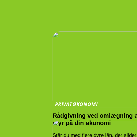
PRIVATØKONOMI
Rådgivning ved omlægning af
styr på din økonomi
Står du med flere dyre lån, der slid