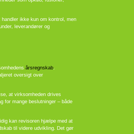
Det handler ikke kun om kontrol, men
under, leverandører og
rksomhedens
årsregnskab
.
jeret oversigt over
vise, at virksomheden drives
ag for mange beslutninger – både
idig kan revisoren hjælpe med at
skab til videre udvikling. Det gør