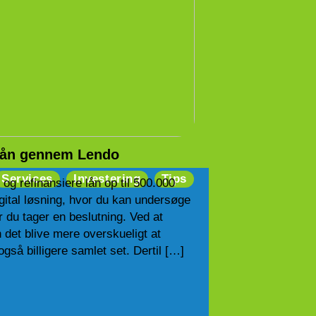
lån gennem Lendo
Services
Investering
Tips
og refinansiere lån op til 500.000
igital løsning, hvor du kan undersøge
ør du tager en beslutning. Ved at
n det blive mere overskueligt at
gså billigere samlet set. Dertil […]