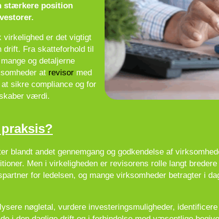
n stærkere position
vestorer.
virkelighed er det vigtigt
drift. Fra skatteforhold til
 mange og detaljerne
rksomheder at
revisor
med
 at sikre compliance og for
 skaber værdi.
 praksis?
er blandt andet gennemgang og godkendelse af virksomheden
tioner. Men i virkeligheden er revisorens rolle langt bred
gspartner for ledelsen, og mange virksomheder betragter i da
ysere nøgletal, vurdere investeringsmuligheder, identificere
e i den daglige drift og i forbindelse med væsentlige begi