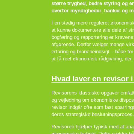
større tryghed, bedre styring og e
overfor myndigheder, banker og in
I en stadig mere reguleret økonomisk 
at kunne dokumentere alle dele af sin 
bogføring og rapportering er kravene
afgørende. Derfor vælger mange vi
erfaring og brancheindsigt – både for
at få reel økonomisk rådgivning, der
Hvad laver en revisor i
Revisorens klassiske opgaver omfatt
og vejledning om økonomiske disposi
revisor indgår ofte som fast sparrin
deres strategiske beslutningsproces.
Revisoren hjælper typisk med at anal
økonomiske forhold. Dette gælder båd