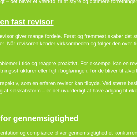
gt – det bliver et værktøj til at styre og optimere forretninge
en fast revisor
evisor giver mange fordele. Først og fremmest skaber det sta
 Når revisoren kender virksomheden og følger den over tid
oblemer i tide og reagere proaktivt. For eksempel kan en re
gsstrukturer eller fejl i bogføringen, før de bliver til alvor
rspektiv, som en erfaren revisor kan tilbyde. Ved større bes
g af selskabsform – er det uvurderligt at have adgang til øko
 for gennemsigtighed
entation og compliance bliver gennemsigtighed et konkurren