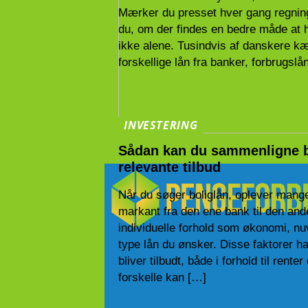
Mærker du presset hver gang regning
du, om der findes en bedre måde at 
ikke alene. Tusindvis af danskere k
forskellige lån fra banker, forbrugslå
INVESTERING
Sådan kan du sammenligne b
relevante tilbud
Når du søger boliglån, oplever mange,
markant fra den ene bank til den and
individuelle forhold som økonomi, n
type lån du ønsker. Disse faktorer ha
bliver tilbudt, både i forhold til rent
forskelle kan […]