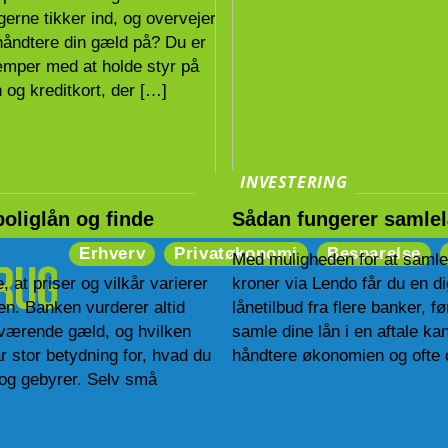
erne tikker ind, og overvejer
håndtere din gæld på? Du er
æmper med at holde styr på
n og kreditkort, der […]
INVESTERING
oliglån og finde
Sådan fungerer samle
Erhverv
Privatøkonomi
Besparelse
Med muligheden for at samle 
 at priser og vilkår varierer
kroner via Lendo får du en d
en. Banken vurderer altid
lånetilbud fra flere banker, f
uværende gæld, og hvilken
samle dine lån i en aftale ka
r stor betydning for, hvad du
håndtere økonomien og ofte o
er og gebyrer. Selv små