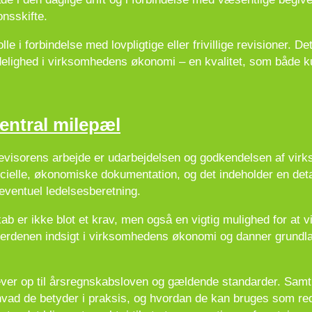
onsskifte.
le i forbindelse med lovpligtige eller frivillige revisioner. 
delighed i virksomhedens økonomi – en kvalitet, som både k
entral milepæl
 revisorens arbejde er udarbejdelsen og godkendelsen af vi
ielle, økonomiske dokumentation, og det indeholder en detal
 eventuel ledelsesberetning.
ab er ikke blot et krav, men også en vigtig mulighed for at 
mverdenen indsigt i virksomhedens økonomi og danner grundl
lever op til årsregnskabsloven og gældende standarder. Samt
, hvad de betyder i praksis, og hvordan de kan bruges som red