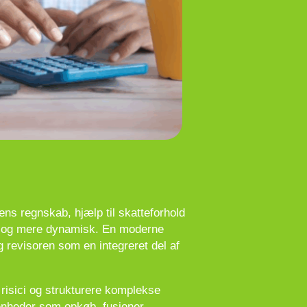
s regnskab, hjælp til skatteforhold
ere og mere dynamisk. En moderne
g revisoren som en integreret del af
 risici og strukturere komplekse
venheder som opkøb, fusioner,